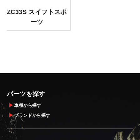
ZC33S スイフトスポ
ーツ
パーツを探す
車種から探す
ブランドから探す