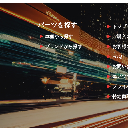
パーツを探す
トップ
車種から探す
ご購入
ブランドから探す
お客様
FAQ
お問い
エアツ
プライ
特定商