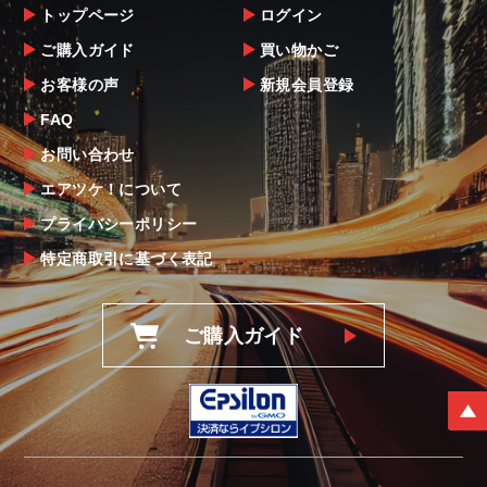
トップページ
ログイン
ご購入ガイド
買い物かご
お客様の声
新規会員登録
FAQ
お問い合わせ
エアツケ！について
プライバシーポリシー
特定商取引に基づく表記
ご購入ガイド