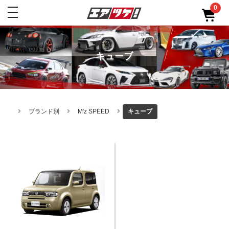
0
toggle
navigation
キューブ
ブランド別
M'z SPEED
キューブ