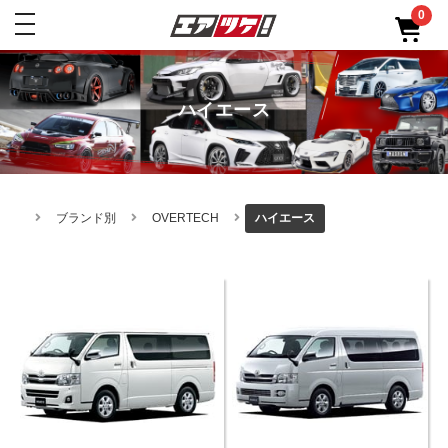
0
toggle
navigation
ハイエース
ブランド別
OVERTECH
ハイエース