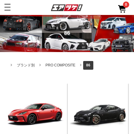
0
toggle
navigation
86
ブランド別
PRO COMPOSITE
86