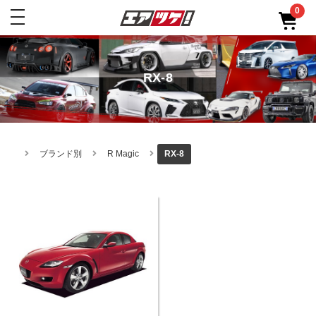
0
toggle
navigation
RX-8
ブランド別
R Magic
RX-8