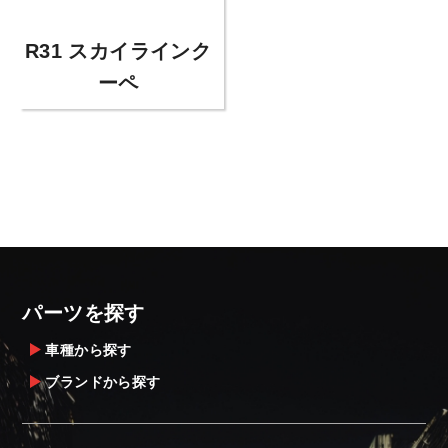
R31 スカイラインク
ーペ
パーツを探す
車種から探す
ブランドから探す