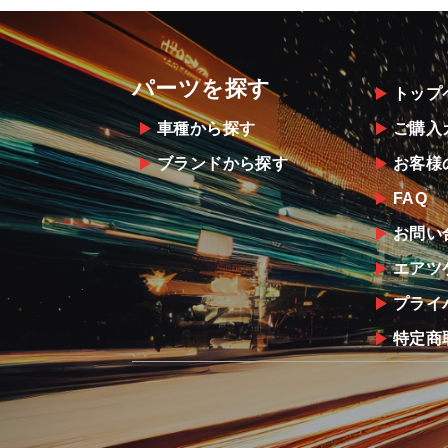
パーツを探す
トップ
車種から探す
ご購入
ブランドから探す
お客様
FAQ
お問い
エアツ
プライ
特定商