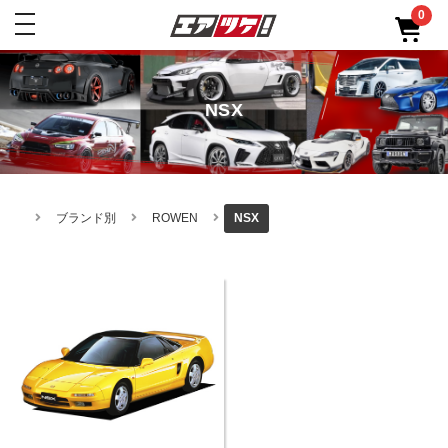
0
toggle
navigation
NSX
ブランド別
ROWEN
NSX