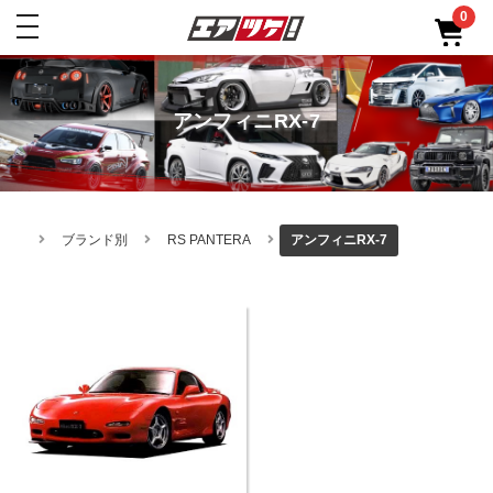
0
toggle
navigation
アンフィニRX-7
ブランド別
RS PANTERA
アンフィニRX-7