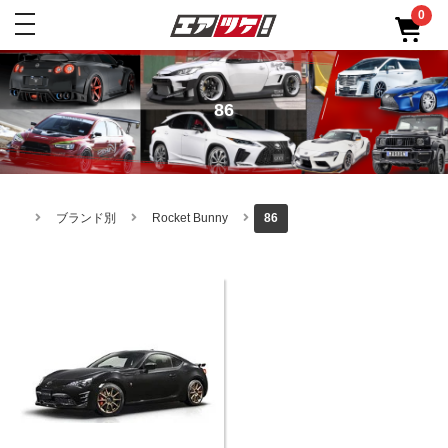
0
toggle
navigation
86
ブランド別
Rocket Bunny
86