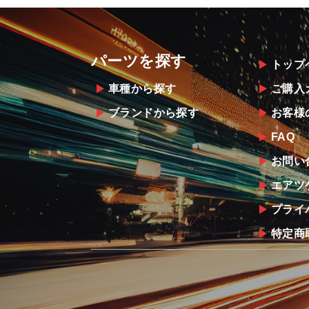
パーツを探す
トップ
車種から探す
ご購入
ブランドから探す
お客様
FAQ
お問い
エアツ
プライ
特定商