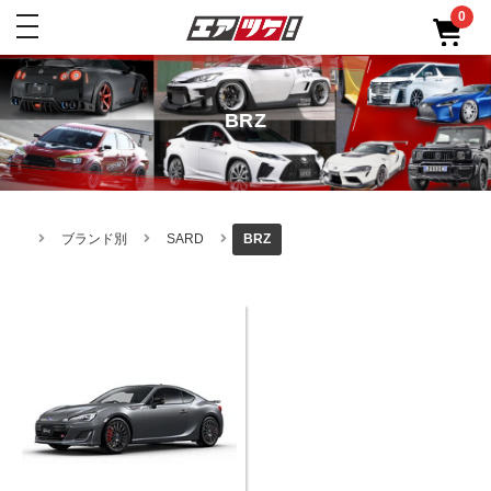
0
toggle
navigation
BRZ
ブランド別
SARD
BRZ