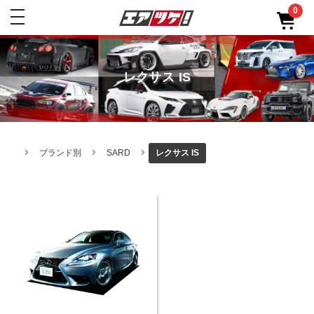
0
toggle
navigation
レクサス IS
ブランド別
SARD
レクサス IS