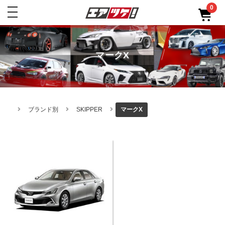
0
toggle
navigation
マークX
ブランド別
SKIPPER
マークX