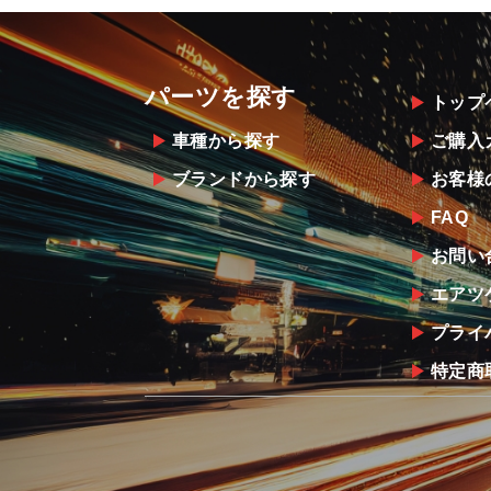
パーツを探す
トップ
車種から探す
ご購入
ブランドから探す
お客様
FAQ
お問い
エアツ
プライ
特定商