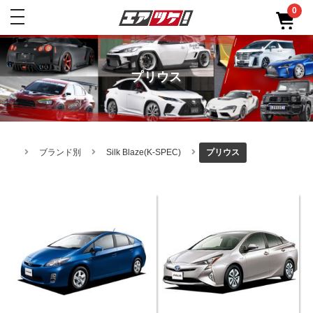
0
toggle
navigation
プリウス
ブランド別
Silk Blaze(K-SPEC)
プリウス