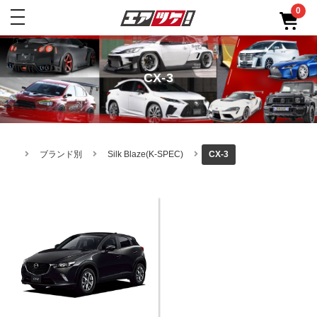
0
toggle
navigation
CX-3
ブランド別
Silk Blaze(K-SPEC)
CX-3