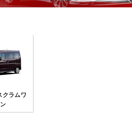
 スクラムワ
ン