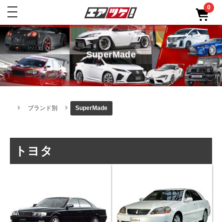
0
toggle
navigation
SuperMade
ブランド別
SuperMade
トヨタ