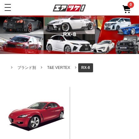
0
toggle
navigation
RX-8
ブランド別
T&E VERTEX
RX-8