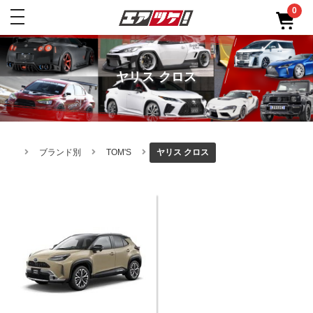
0
toggle
navigation
ヤリス クロス
ブランド別
TOM'S
ヤリス クロス