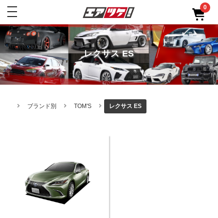
0
toggle
navigation
レクサス ES
ブランド別
TOM'S
レクサス ES