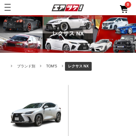
0
toggle
navigation
レクサス NX
ブランド別
TOM'S
レクサス NX