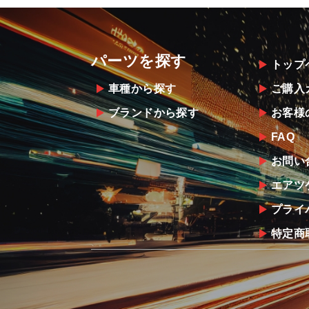
パーツを探す
トップ
車種から探す
ご購入
ブランドから探す
お客様
FAQ
お問い
エアツ
プライ
特定商