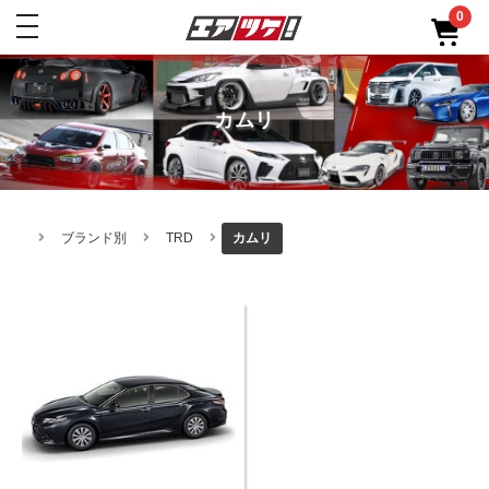
0
toggle
navigation
カムリ
ブランド別
TRD
カムリ