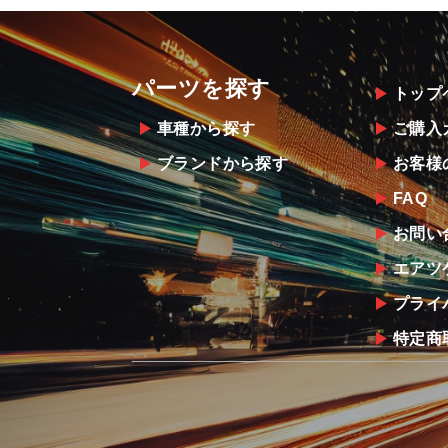
パーツを探す
トップ
車種から探す
ご購入
ブランドから探す
お客様
FAQ
お問い
エアツ
プライ
特定商