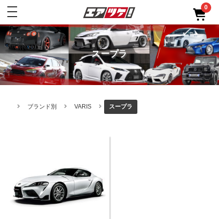
0
toggle
navigation
スープラ
ブランド別
VARIS
スープラ