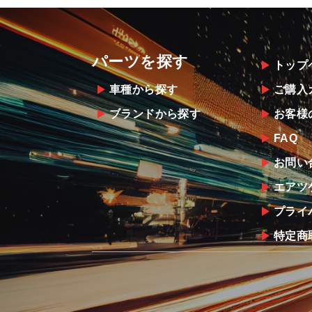
パーツを探す
トップ
車種から探す
ご購入
ブランドから探す
お客様
FAQ
お問い
エアツ
プライ
特定商