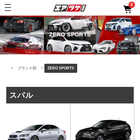
0
toggle
navigation
ZERO SPORTS
ブランド別
ZERO SPORTS
スバル