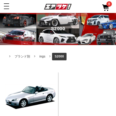
0
toggle
navigation
S2000
ブランド別
ings
S2000