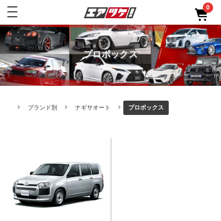
0
toggle
navigation
プロボックス
ブランド別
ナギサオート
プロボックス