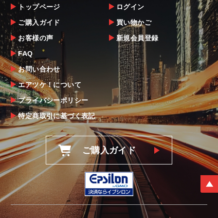
トップページ
ログイン
ご購入ガイド
買い物かご
お客様の声
新規会員登録
FAQ
お問い合わせ
エアツケ！について
プライバシーポリシー
特定商取引に基づく表記
ご購入ガイド