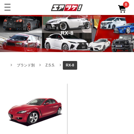
0
toggle
navigation
RX-8
ブランド別
Z.S.S.
RX-8