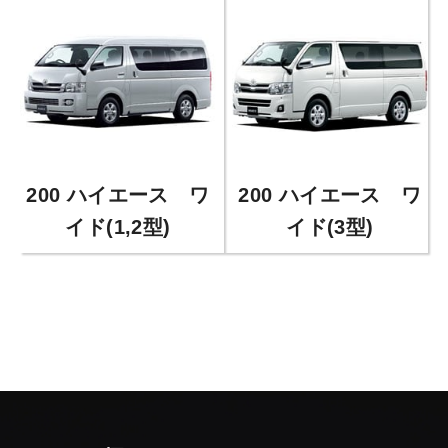
200 ハイエース ワ
200 ハイエース ワ
イド(1,2型)
イド(3型)