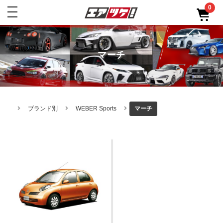
0
toggle
navigation
マーチ
ブランド別
WEBER Sports
マーチ