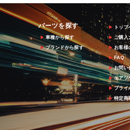
パーツを探す
トップ
車種から探す
ご購入
ブランドから探す
お客様
FAQ
お問い
エアツ
プライ
特定商