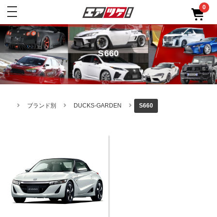
0
toggle
navigation
S660
ブランド別
DUCKS-GARDEN
S660