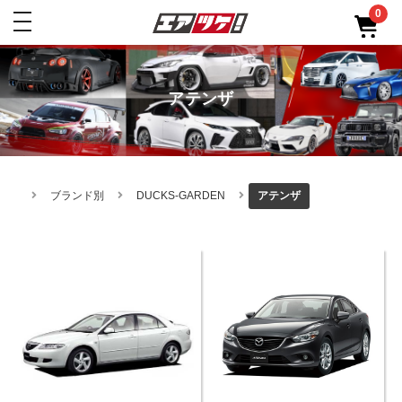
0
toggle
navigation
アテンザ
ブランド別
DUCKS-GARDEN
アテンザ