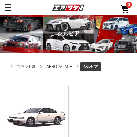
0
toggle
navigation
シルビア
ブランド別
AERO PALACE
シルビア