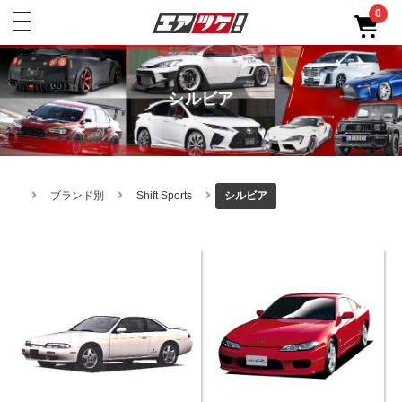
0
toggle
navigation
シルビア
ブランド別
Shift Sports
シルビア