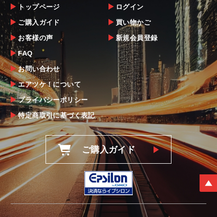
トップページ
ログイン
ご購入ガイド
買い物かご
お客様の声
新規会員登録
FAQ
お問い合わせ
エアツケ！について
プライバシーポリシー
特定商取引に基づく表記
ご購入ガイド