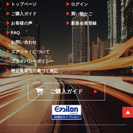
トップページ
ログイン
ご購入ガイド
買い物かご
お客様の声
新規会員登録
FAQ
お問い合わせ
エアツケ！について
プライバシーポリシー
特定商取引に基づく表記
ご購入ガイド