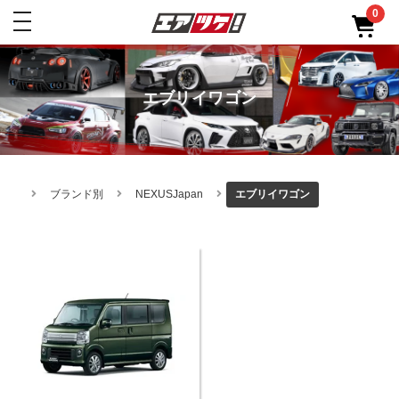
0
toggle
navigation
エブリイワゴン
ブランド別
NEXUSJapan
エブリイワゴン