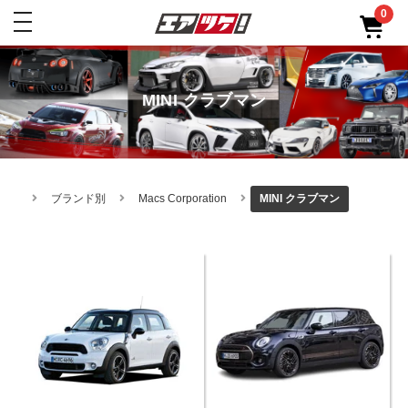
0
toggle
navigation
MINI クラブマン
ブランド別
Macs Corporation
MINI クラブマン