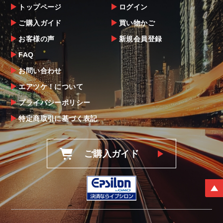
トップページ
ログイン
ご購入ガイド
買い物かご
お客様の声
新規会員登録
FAQ
お問い合わせ
エアツケ！について
プライバシーポリシー
特定商取引に基づく表記
ご購入ガイド