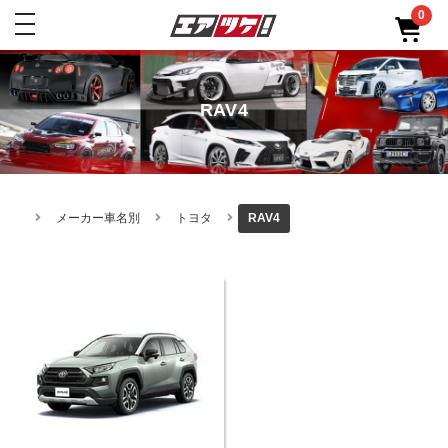
0
toggle
navigation
RAV4
メーカー車名別
トヨタ
RAV4