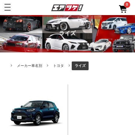
0
toggle
navigation
ライズ
メーカー車名別
トヨタ
ライズ