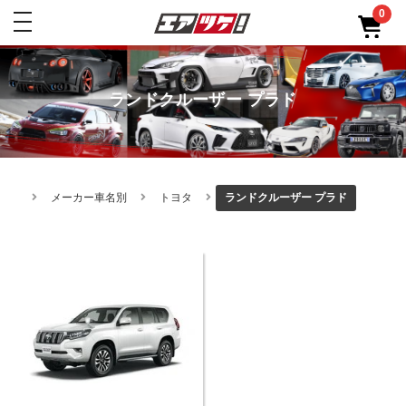
0
toggle
navigation
ランドクルーザー プラド
メーカー車名別
トヨタ
ランドクルーザー プラド