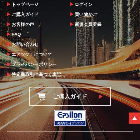
トップページ
ログイン
ご購入ガイド
買い物かご
お客様の声
新規会員登録
FAQ
お問い合わせ
エアツケ！について
プライバシーポリシー
特定商取引に基づく表記
ご購入ガイド