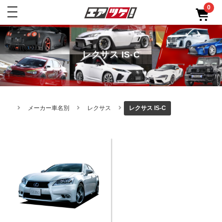
0
toggle
navigation
レクサス IS-C
メーカー車名別
レクサス
レクサス IS-C