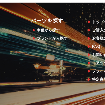
パーツを探す
トップ
車種から探す
ご購入
ブランドから探す
お客様
FAQ
お問い
エアツ
プライ
特定商