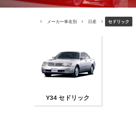
メーカー車名別
日産
セドリック
Y34 セドリック